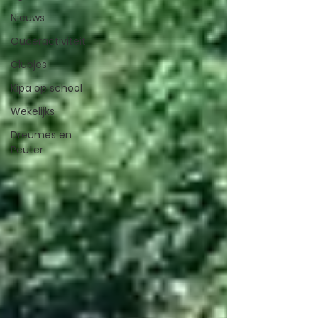
Nieuws
Ouderactiviteit
Clubjes
Kipa op school
Wekelijks
Dreumes en
Peuter