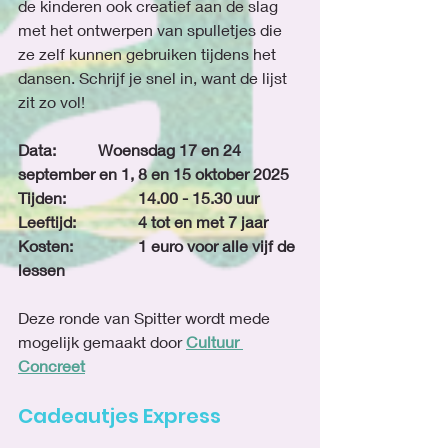
de kinderen ook creatief aan de slag 
met het ontwerpen van spulletjes die 
ze zelf kunnen gebruiken tijdens het 
dansen. Schrijf je snel in, want de lijst 
zit zo vol!
Data:		Woensdag 17 en 24 
september en 1, 8 en 15 oktober 2025
Tijden:		14.00 - 15.30 uur
Leeftijd: 		4 tot en met 7 jaar
Kosten: 		1 euro voor alle vijf de 
lessen
Deze ronde van Spitter wordt mede 
mogelijk gemaakt door 
Cultuur 
Concreet
Cadeautjes Express