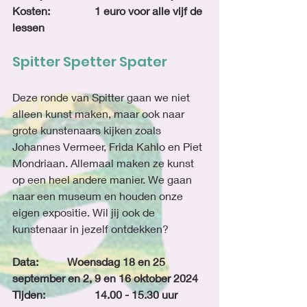
Kosten: 		1 euro voor alle vijf de 
lessen
Spitter Spetter Spater
Deze ronde van Spitter gaan we niet 
alleen kunst maken, maar ook naar 
grote kunstenaars kijken zoals 
Johannes Vermeer, Frida Kahlo en Piet 
Mondriaan. Allemaal maken ze kunst 
op een heel andere manier. We gaan 
naar een museum en houden onze 
eigen expositie. Wil jij ook de 
kunstenaar in jezelf ontdekken? 
Data:		Woensdag 18 en 25 
september en 2, 9 en 16 oktober 2024
Tijden:		14.00 - 15.30 uur