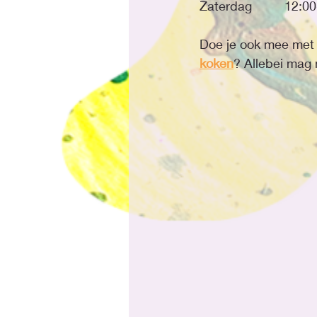
Zaterdag    
Doe je ook mee met 
koken
? Allebei mag n