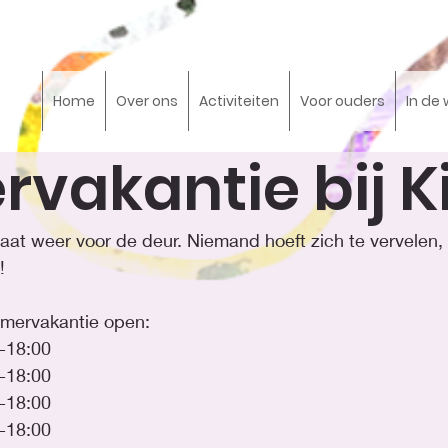
Home
Over ons
Activiteiten
Voor ouders
In de 
vakantie bij K
at weer voor de deur. Niemand hoeft zich te vervelen, 
!
zomervakantie open:
   	13:00-18:00
  	13:00-18:00
 	13:00-18:00
   	13:00-18:00