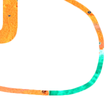
18 aug Panna Knock Out