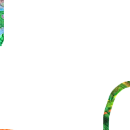
ul en 19 aug Koken
 kinderen en ouders