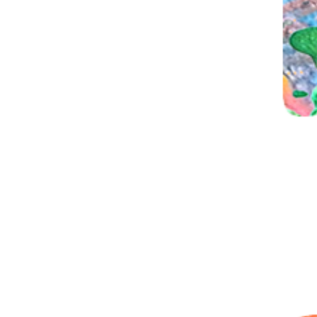
23 jul tot 28 aug Kipa's
22 j
Beestenboel
met