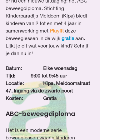
er nu een nieuwe uitdaging: het ABC-
beweegdiploma. Stichting 
Kinderparadijs Meidoorn (Kipa) biedt 
kinderen van 2 tot en met 4 jaar in 
samenwerking met 
Playfit
 deze 
beweeglessen in de wijk 
gratis
 aan. 
Lijkt je dit wat voor jouw kind? Schrijf 
je dan nu in!
Datum:		Elke woensdag
Tijd:		9:00 tot 9:45 uur
Locatie:		Kipa, Meidoornstraat 
47, ingang via de zwarte poort
Kosten:		Gratis
ABC-beweegdiploma
Het is een moderne serie 
beweeglessen waarin kinderen 