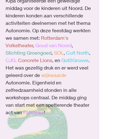
Kipa organiseerde een geweldige 
middag voor de kinderen uit Noord. De 
kinderen konden aan verschillende 
activiteiten deelnemen met het thema 
Autonomie. Op deze feestdag werkten 
we samen met: 
Rotterdam's 
Volkstheater
, 
Goud van Noord
, 
Stichting Groengoed
, 
SOL
, 
Cult North
, 
CJG
, 
Concrete Lions
, en 
Got2Groove
. 
Het was gezellig druk en er werd veel 
geleerd over de 
wijkwaarde
Autonomie. Eigenheid en 
zelfredzaamheid stonden in alle 
workshops centraal. De middag ging 
van start met een spetterende theater 
act van 
Fabuloka
!