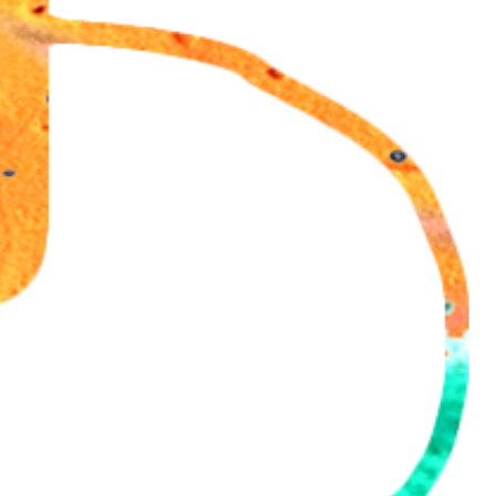
18 aug Panna Knock Out