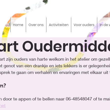
Home
Over ons
Activiteiten
Voor ouders
In de 
art Oudermidd
 zijn ouders van harte welkom in het atelier om gezelli
t genot van een drankje en iets lekkers is er gelegenh
prek te gaan om verhalen en ervaringen met elkaar uit 
en?
 door te appen of te bellen naar 06-48548047 of te mai
net