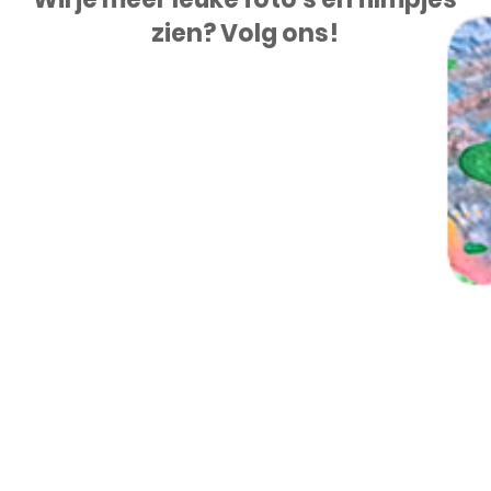
zien? Volg ons!
23 jul tot 28 aug Kipa's
22 j
Beestenboel
met