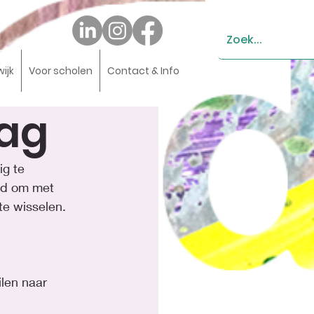
wijk
Voor scholen
Contact & Info
ag
g te 
eid om met 
te wisselen.
len naar 