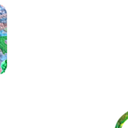
ul en 19 aug Koken
 kinderen en ouders