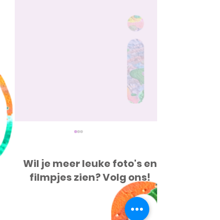
Wil je meer leuke foto's en
filmpjes zien? Volg ons!
23 jul tot 28 aug Kipa's
22 jul en 19 a