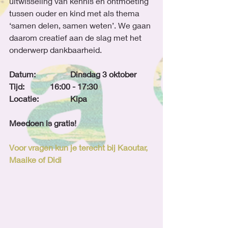
uitwisseling van kennis en ontmoeting 
tussen ouder en kind met als thema 
‘samen delen, samen weten’. We gaan 
daarom creatief aan de slag met het 
onderwerp dankbaarheid.
Datum:		Dinsdag 3 oktober
Tijd:		16:00 - 17:30
Locatie:		Kipa
Meedoen is gratis!
Voor vragen kun je terecht bij Kaoutar, 
Maaike of Didi