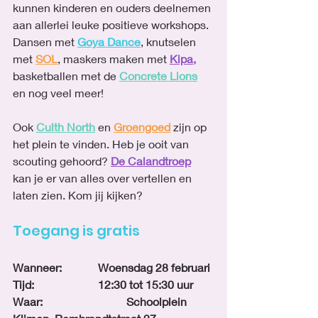
kunnen kinderen en ouders deelnemen 
aan allerlei leuke positieve workshops. 
Dansen met 
Goya Dance
, knutselen 
met 
SOL
, maskers maken met 
Kipa
,
basketballen met de
Concrete Lions
en nog veel meer!
Ook 
Culth North
 en 
Groengoed
 zijn op 
het plein te vinden. Heb je ooit van 
scouting gehoord? 
De Calandtroep
kan je er van alles over vertellen en 
laten zien. Kom jij kijken? 
Toegang is gratis
Wanneer:		Woensdag 28 februari 
Tijd:			12:30 tot 15:30 uur
Waar:			Schoolplein 