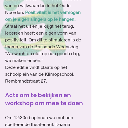
van de wijkwaarden in het Oude 
Noorden. 
Positiviteit is het vermogen 
om je eigen slingers op te hangen.
Straal het uit en je krijgt het terug. 
Iedereen heeft een eigen vorm van 
positiviteit. Om dit te stimuleren is de 
thema van de Bruisende Woensdag 
‘We wachten niet op een goede dag, 
we maken er één.'
Deze editie vindt plaats op het 
schoolplein van de Klimopschool, 
Rembrandtstraat 27.
Acts om te bekijken en 
workshop om mee te doen
Om 12:30u beginnen we met een 
spetterende theater act. Daarna 