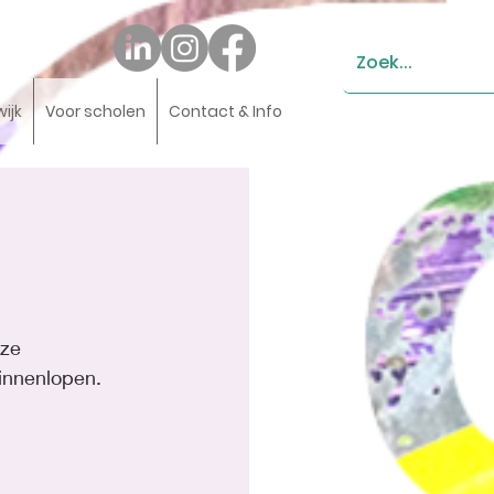
wijk
Voor scholen
Contact & Info
eze 
innenlopen. 