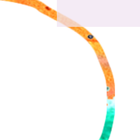
18 aug Panna Knock Out