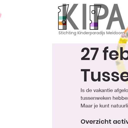
Stichting Kinderparadijs Meidoorn
27 fe
Tuss
Is de vakantie afgel
tussenweken hebben w
Maar je kunt natuurl
Overzicht acti