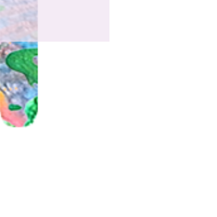
ul en 19 aug Koken
 kinderen en ouders