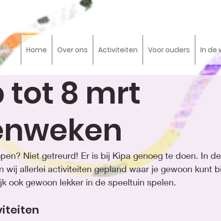
Home
Over ons
Activiteiten
Voor ouders
In de 
b tot 8 mrt
enweken
open? Niet getreurd! Er is bij Kipa genoeg te doen. In d
ij allerlei activiteiten gepland waar je gewoon kunt b
ijk ook gewoon lekker in de speeltuin spelen. 
viteiten