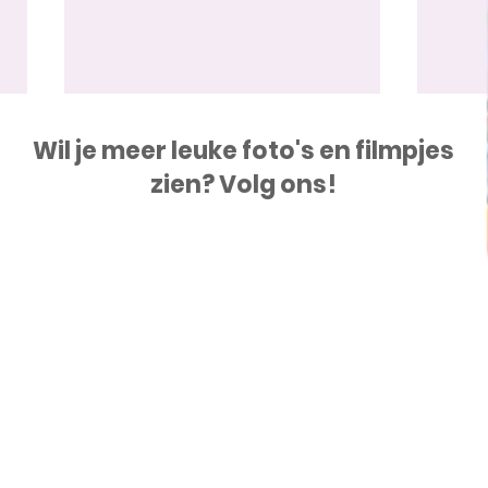
Wil je meer leuke foto's en filmpjes
zien? Volg ons!
23 jul tot 28 aug Kipa's
22 j
Beestenboel
met