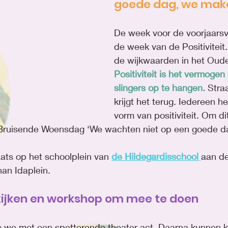
goede dag, we make
De week voor de voorjaarsva
de week van de Positiviteit.
de wijkwaarden in het Oud
Positiviteit is het vermogen
slingers op te hangen.
 Straa
krijgt het terug. Iedereen h
vorm van positiviteit. Om di
 Bruisende Woensdag ‘We wachten niet op een goede d
aats op het schoolplein van 
de Hildegardisschool
aan de
an Idaplein.
kijken en workshop om mee te doen
we met een spetterende theater act. Daarna kunnen k