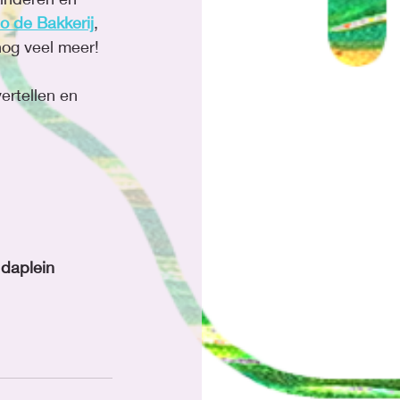
o de Bakkerij
, 
nog veel meer! 
vertellen en 
 Idaplein