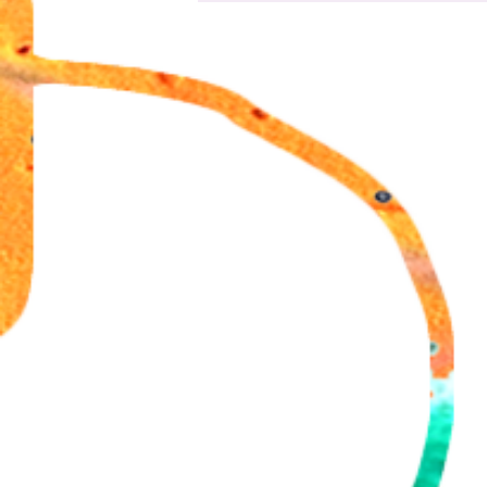
18 aug Panna Knock Out