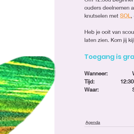
ouders deelnemen aan
knutselen met 
SOL
,
Heb je ooit van sco
laten zien. Kom jij ki
Toegang is gra
W
Tijd:			
Agenda