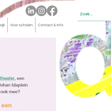
wijk
Voor scholen
Contact & Info
theater
, een 
Johan Idaplein 
ij ook mee?
 een 