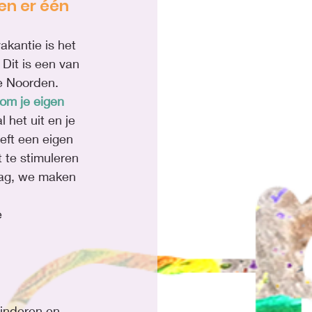
n er één
kantie is het 
 Dit is een van 
e Noorden. 
 om je eigen 
l het uit en je 
eeft een eigen 
t te stimuleren 
ag, we maken 
 
inderen en 