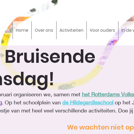
Home
Over ons
Activiteiten
Voor ouders
In de 
b Bruisende
sdag!
ruari organiseren we, samen met 
het Rotterdams Volks
g
. Op het schoolplein van 
de Hildegardisschool
op het 
tje van met heel veel verschillende activiteiten. Doe j
We wachten niet op