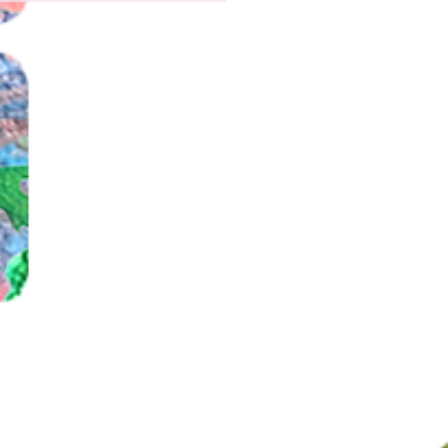
ul en 19 aug Koken
 kinderen en ouders