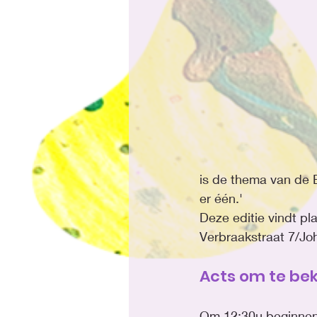
is de thema van de
er één.'
Deze editie vindt pl
Verbraakstraat 7/Joh
Acts om te be
Om 12:30u beginnen 