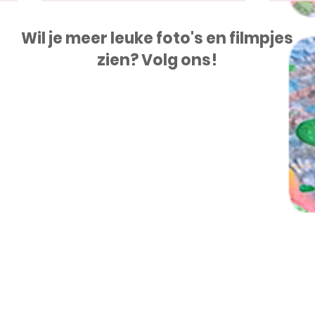
Wil je meer leuke foto's en filmpjes
zien? Volg ons!
23 jul tot 28 aug Kipa's
22 j
Beestenboel
met