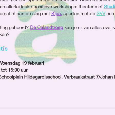
 allerlei leuke positieve workshops: theater met 
Studi
 creatief aan de slag met 
Kipa
,
 sporten met de
SVV
 en 
uting gehoord? 
De Calandtroep
 kan je er van alles over 
jken? 
tis
anneer:		Woensdag 19 februari 
12:30 tot 15:00 uur
Waar:			Schoolplein Hildegardisschool, Verbraakstraat 7/Johan